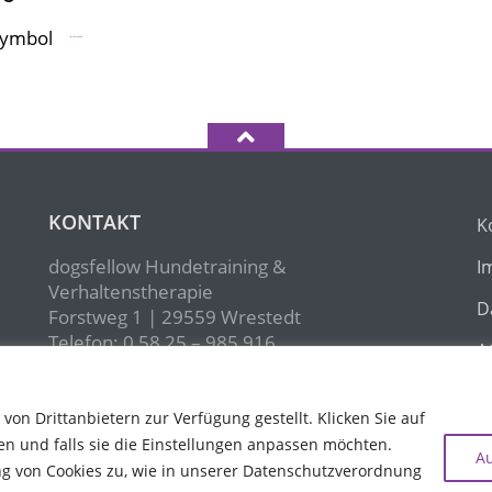
Marla Lennard
KONTAKT
K
dogsfellow Hundetraining &
I
Verhaltenstherapie
D
Forstweg 1 | 29559 Wrestedt
Telefon: 0 58 25 – 985 916
A
E-Mail:
contact@dogsfellow.de
W
on Drittanbietern zur Verfügung gestellt. Klicken Sie auf
 und falls sie die Einstellungen anpassen möchten.
A
ng von Cookies zu, wie in unserer Datenschutzverordnung