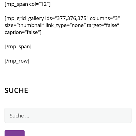
[mp_span col=“12″]
[mp_grid_gallery ids=“377,376,375″ columns=“3″
size=“thumbnail“ link_type=“none“ target=“false“
caption=“false“]
[/mp_span]
[/mp_row]
SUCHE