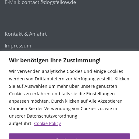
E-Mail:
contact@dogsfellow.de
Kontakt & Anfahrt
Impressum
Datenschutz
Wir benötigen Ihre Zustimmung!
AGB
Wir verwenden analytische Cookies und einige Cookies
werden von Drittanbietern zur Verfügung gestellt. Klicken
Widerrufsbelehrung – Dienstleistungen
Sie auf Auswählen um mehr über unsere genutzten
Cookies zu erfahren und falls sie die Einstellungen
anpassen möchten. Durch klicken auf Alle Akzeptieren
stimmen Sie der Verwendung von Cookies zu, wie in
© Copyright 2026
Dogsfellow Hundetraining
Gestaltet von
unserer Datenschutzverordnung
MotoPress
• Powered by
WordPress
aufgeführt.
Cookie Policy